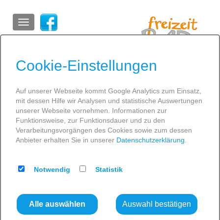
ein Unternehmen der
Stadtwerke Greifswald
Cookie-Einstellungen
Auf unserer Webseite kommt Google Analytics zum Einsatz,
mit dessen Hilfe wir Analysen und statistische Auswertungen
SCHWIMMEN
unserer Webseite vornehmen. Informationen zur
Funktionsweise, zur Funktionsdauer und zu den
GESUNDHEIT
Verarbeitungsvorgängen des Cookies sowie zum dessen
Anbieter erhalten Sie in unserer
Datenschutzerklärung
.
ENTSPANNUNG
GESCHENKIDEE
SPASS
Notwendig
Statistik
INFOS
AKTUELLES
Alle auswählen
Auswahl bestätigen
Wir öffnen – Grundreinigung beendet