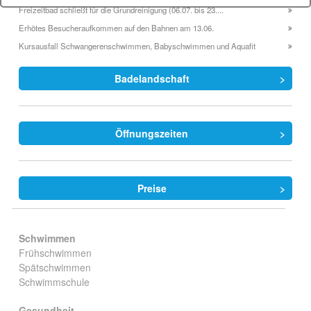
Freizeitbad schließt für die Grundreinigung (06.07. bis 23....
Erhötes Besucheraufkommen auf den Bahnen am 13.06.
Kursausfall Schwangerenschwimmen, Babyschwimmen und Aquafit
Badelandschaft
Öffnungszeiten
Preise
Schwimmen
Frühschwimmen
Spätschwimmen
Schwimmschule
Gesundheit