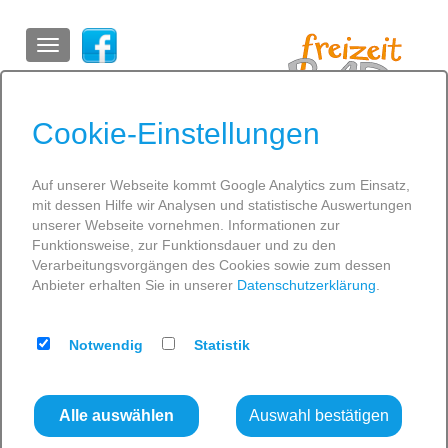
ein Unternehmen der
Stadtwerke Greifswald
Cookie-Einstellungen
Auf unserer Webseite kommt Google Analytics zum Einsatz,
Home
»
Entspannung
»
Sauna
»
Wissenswertes
»
mit dessen Hilfe wir Analysen und statistische Auswertungen
Sauna-Knigge
SCHWIMMEN
unserer Webseite vornehmen. Informationen zur
Funktionsweise, zur Funktionsdauer und zu den
Sauna-Knigge
GESUNDHEIT
Verarbeitungsvorgängen des Cookies sowie zum dessen
Anbieter erhalten Sie in unserer
Datenschutzerklärung
.
ENTSPANNUNG
SPASS
"Sauna-Knigge"
Notwendig
Statistik
INFOS
Mit unserem kleinen Regelwerk möchten wir Saunaneulingen
den Einstieg in die Saunawelt erleichtern. Wenn Sie die
Alle auswählen
Auswahl bestätigen
folgenden Regeln beherzigen, steht Ihrer Entspannung im
Saunabereich nichts mehr im Weg!