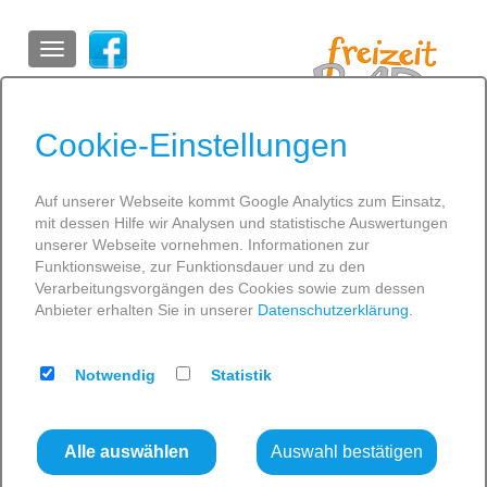
ein Unternehmen der
Stadtwerke Greifswald
Cookie-Einstellungen
Auf unserer Webseite kommt Google Analytics zum Einsatz,
Home
»
Infos
»
Preise
»
Kombiangebote
mit dessen Hilfe wir Analysen und statistische Auswertungen
SCHWIMMEN
unserer Webseite vornehmen. Informationen zur
Freizeitbad
Saunapreise
Kurse
Kombiangebote
Funktionsweise, zur Funktionsdauer und zu den
Sparangebote
KUS-Pass
GESUNDHEIT
Verarbeitungsvorgängen des Cookies sowie zum dessen
Anbieter erhalten Sie in unserer
Datenschutzerklärung
.
ENTSPANNUNG
SPASS
Kombiangebote
Notwendig
Statistik
INFOS
Fit im Alte
r
mit Sen
ioren
-
Fit
–
Im Kombinangebot sind Nutzung von Bad und Sauna sowie
Alle auswählen
Auswahl bestätigen
eine Wassergymnastik im Tiefwasser enthalten.