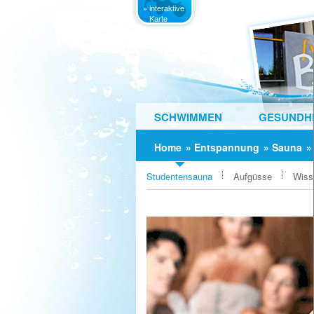
» interaktive
Karte
SCHWIMMEN
GESUNDHE
Home
»
Entspannung
»
Sauna
Studentensauna
Aufgüsse
Wiss