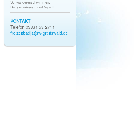
Schwangerenschwimmen,
Babyschwimmen und Aquafit
KONTAKT
Telefon 03834 53-2711
freizeitbad[at]sw-greifswald.de