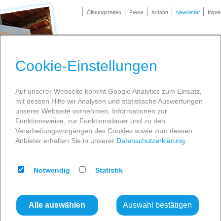
Öffnungszeiten
Preise
Anfahrt
Newsletter
Impr
Cookie-Einstellungen
IT
ENTSPANNUNG
SPASS
INFOS
Auf unserer Webseite kommt Google Analytics zum Einsatz,
mit dessen Hilfe wir Analysen und statistische Auswertungen
»
Studentensauna
unserer Webseite vornehmen. Informationen zur
Funktionsweise, zur Funktionsdauer und zu den
enswertes
Verarbeitungsvorgängen des Cookies sowie zum dessen
Anbieter erhalten Sie in unserer
Datenschutzerklärung
.
Studenten
sauna
Notwendig
Statistik
2
Stun
den
*
für 15,–
EUR
Studierende und Auszubildende (ab 16 J.) können
die Sauna zu Sonderkonditionen nutzen. Bitte
Alle auswählen
Auswahl bestätigen
Studentenausweis oder Ausbildungsnachweis an
der Kasse vorzeigen. Im Preis von
15,– EUR
ist die