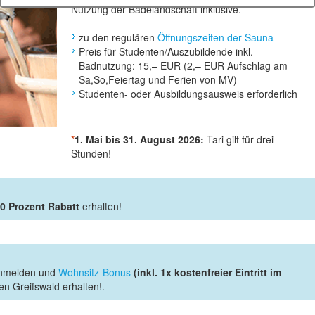
Nutzung der Badelandschaft inklusive.
zu den regulären
Öffnungszeiten der Sauna
Preis für Studenten/Auszubildende inkl.
Badnutzung: 15,– EUR (2,– EUR Aufschlag am
Sa,So,Feiertag und Ferien von MV)
Studenten- oder Ausbildungsausweis erforderlich
*
1. Mai bis 31. August 2026:
Tari gilt für drei
Stunden!
0 Prozent Rabatt
erhalten!
 anmelden und
Wohnsitz-Bonus
(inkl. 1x kostenfreier Eintritt im
n Greifswald erhalten!.