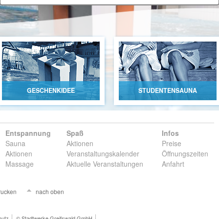
GESCHENKIDEE
STUDENTENSAUNA
Entspannung
Spaß
Infos
Sauna
Aktionen
Preise
Aktionen
Veranstaltungskalender
Öffnungszeiten
Massage
Aktuelle Veranstaltungen
Anfahrt
rucken
nach oben
hutz
© Stadtwerke Greifswald GmbH